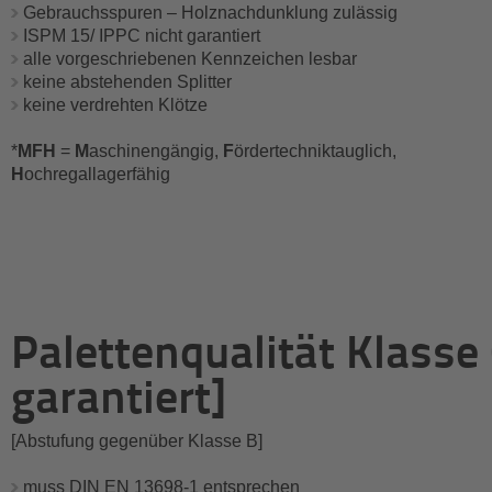
Gebrauchsspuren – Holznachdunklung zulässig
ISPM 15/ IPPC nicht garantiert
alle vorgeschriebenen Kennzeichen lesbar
keine abstehenden Splitter
keine verdrehten Klötze
*
MFH
=
M
aschinengängig,
F
ördertechniktauglich,
H
ochregallagerfähig
Palettenqualität Klasse
garantiert]
[Abstufung gegenüber Klasse B]
muss DIN EN 13698-1 entsprechen