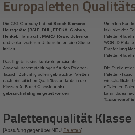
Europaletten Qualität
Die GS1 Germany hat mit
Bosch Siemens
Um allen Kunde
Hausgeräte [BSH], DHL, EDEKA, Globus,
inklusive den T
Henkel, Hornbach, MARS, Rewe, Schenker
Paletten-Handlin
und vielen weiteren Unternehmen eine Studie
WORLD Palette 
initiiert.
Empfehlung klass
Paletten-Handlin
Das Ergebnis sind konkrete praxisnahe
Anwendungsempfehlungen für den Paletten-
Die Studie zeigt
Tausch. Zukünftig sollen gebrauchte Paletten
Paletten-Tausch 
nach einheitlichen Qualitätsstandards in die
wirtschaftliche 
Klassen
A
,
B
und
C
sowie
nicht
effizienten Pal
gebrauchsfähig
eingeteilt werden.
kann, da es nac
Tauschverpfli
Palettenqualität Klasse 
[Abstufung gegenüber NEU
Paletten
]