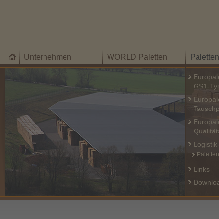
Unternehmen
WORLD Paletten
Palette
Europal
GS1-Ty
Europal
Tauschp
Europal
Qualität
Logisti
Paletten
Links
Downlo