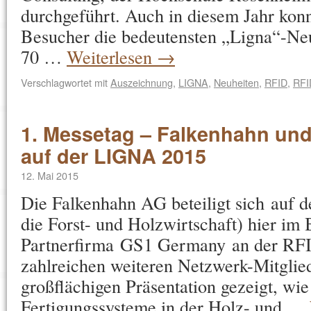
durchgeführt. Auch in diesem Jahr konn
Besucher die bedeutensten „Ligna“-Ne
70 …
Weiterlesen
→
Verschlagwortet mit
Auszeichnung
,
LIGNA
,
Neuheiten
,
RFID
,
RFI
1. Messetag – Falkenhahn un
auf der LIGNA 2015
12. Mai 2015
Die Falkenhahn AG beteiligt sich auf
die Forst- und Holzwirtschaft) hier im 
Partnerfirma GS1 Germany an der RF
zahlreichen weiteren Netzwerk-Mitglie
großflächigen Präsentation gezeigt, wie 
Fertigungssysteme in der Holz- und …