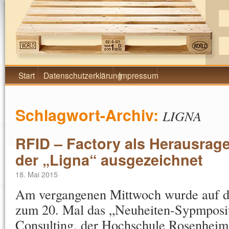
Falkenhahn AG Blog
Start
Datenschutzerklärung
Impressum
Schlagwort-Archiv:
LIGNA
RFID – Factory als Herausrag
der „Ligna“ ausgezeichnet
18. Mai 2015
Am vergangenen Mittwoch wurde auf de
zum 20. Mal das „Neuheiten-Sypmposi
Consulting, der Hochschule Rosenhe