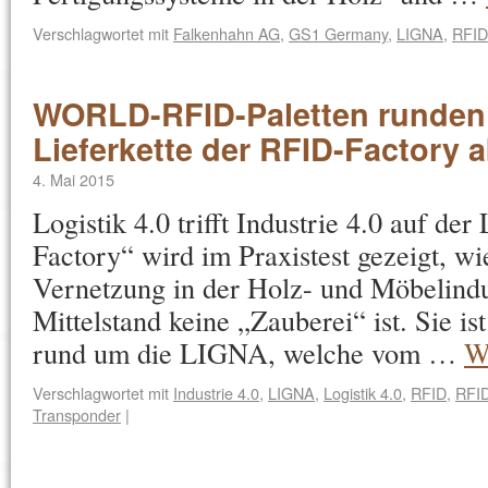
Verschlagwortet mit
Falkenhahn AG
,
GS1 Germany
,
LIGNA
,
RFID
WORLD-RFID-Paletten runden I
Lieferkette der RFID-Factory 
4. Mai 2015
Logistik 4.0 trifft Industrie 4.0 auf d
Factory“ wird im Praxistest gezeigt, wie
Vernetzung in der Holz- und Möbelindu
Mittelstand keine „Zauberei“ ist. Sie is
rund um die LIGNA, welche vom …
W
Verschlagwortet mit
Industrie 4.0
,
LIGNA
,
Logistik 4.0
,
RFID
,
RFID
Transponder
|