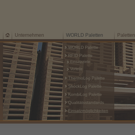
Unternehmen
WORLD Paletten
Palette
WORLD Palette
RFID Palette
Einsatzziele
Vorteile
ThermoLog Palette
ShockLog Palette
KombiLog Palette
Qualitätsstandards
Einsatzmöglichkeiten